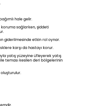
.
ağımlı hale gelir.
 koruma sağlarken, şiddeti
ur.
ın giderilmesinde etkin rol oynar.
klere karşı da hastayı korur.
la yatış yüzeyine üfleyerek yatış
le teması kesilen deri bölgelerinin
 oluşturulur.
temdir.