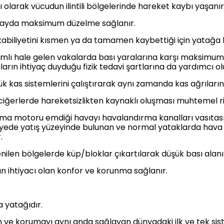
olarak vücudun ilintili bölgelerinde hareket kaybı yaşanır
6 ayda maksimum düzelme sağlanır.
 kabiliyetini kısmen ya da tamamen kaybettiği için yatağa b
mlı hale gelen vakalarda bası yaralarına karşı maksimum
ların ihtiyaç duyduğu fizik tedavi şartlarına da yardımcı ol
ük kas sistemlerini çalıştırarak aynı zamanda kas ağrıların
ciğerlerde hareketsizlikten kaynaklı oluşması muhtemel ris
ma motoru emdiği havayı havalandırma kanalları vasıtasıy
ayede yatış yüzeyinde bulunan ve normal yataklarda hava i
.
stenilen bölgelerde küp/bloklar çıkartılarak düşük bası alanı
ın ihtiyacı olan konfor ve korunma sağlanır.
 yatağıdır.
en ve korumayı aynı anda sağlayan dünyadaki ilk ve tek sis