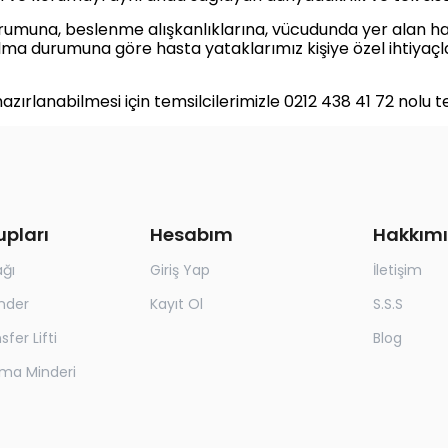
rumuna, beslenme alışkanlıklarına, vücudunda yer alan ha
ı olma durumuna göre hasta yataklarımız kişiye özel ihtiyaç
zırlanabilmesi için temsilcilerimizle 0212 438 41 72 nolu t
upları
Hesabım
Hakkım
ağı
Giriş Yap
İletişim
nder
Kayıt Ol
S.S.S
fer Lifti
Blog
ama Minderi