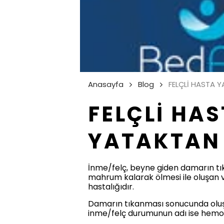
Anasayfa
Blog
FELÇLİ HASTA Y
FELÇLİ HA
YATAKTAN 
İnme/felç, beyne giden damarın tı
mahrum kalarak ölmesi ile oluşan
hastalığıdır.
Damarın tıkanması sonucunda oluş
inme/felç durumunun adı ise hemora