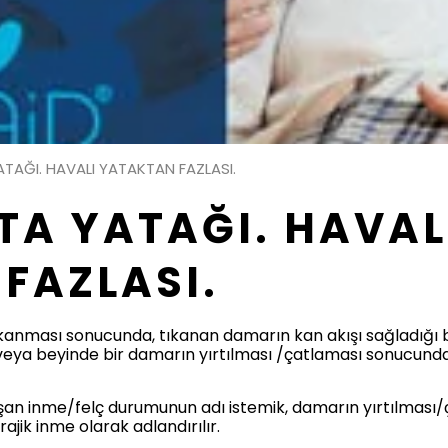
ATAĞI. HAVALI YATAKTAN FAZLASI.
STA YATAĞI. HAVAL
FAZLASI.
kanması sonucunda, tıkanan damarın kan akışı sağladığı b
 veya beyinde bir damarın yırtılması /çatlaması sonucun
an inme/felç durumunun adı istemik, damarın yırtılması
jik inme olarak adlandırılır.