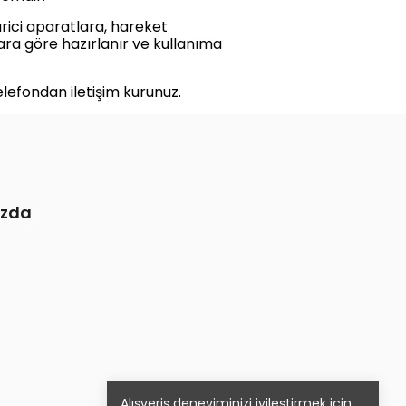
rici aparatlara, hareket
lara göre hazırlanır ve kullanıma
elefondan iletişim kurunuz.
ızda
Alışveriş deneyiminizi iyileştirmek için