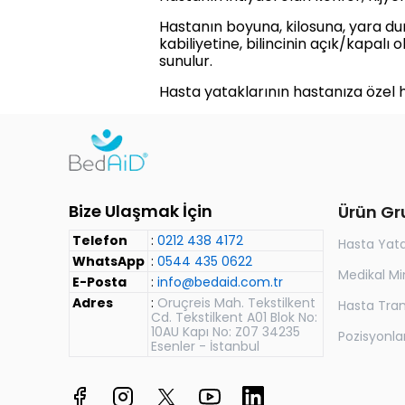
Hastanın boyuna, kilosuna, yara du
kabiliyetine, bilincinin açık/kapal
sunulur.
Hasta yataklarının hastanıza özel ha
Bize Ulaşmak İçin
Ürün Gr
Telefon
:
0212 438 4172
Hasta Yat
WhatsApp
:
0544 435 0622
Medikal Mi
E-Posta
:
info@bedaid.com.tr
Adres
:
Oruçreis Mah. Tekstilkent
Hasta Trans
Cd. Tekstilkent A01 Blok No:
10AU Kapı No: Z07 34235
Pozisyonl
Esenler - İstanbul