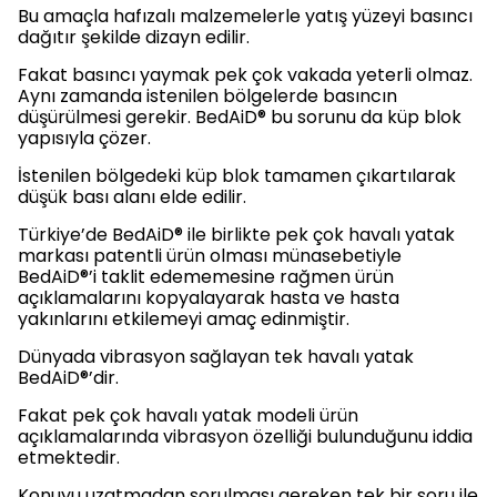
Bu amaçla hafızalı malzemelerle yatış yüzeyi basıncı
dağıtır şekilde dizayn edilir.
Fakat basıncı yaymak pek çok vakada yeterli olmaz.
Aynı zamanda istenilen bölgelerde basıncın
düşürülmesi gerekir. BedAiD® bu sorunu da küp blok
yapısıyla çözer.
İstenilen bölgedeki küp blok tamamen çıkartılarak
düşük bası alanı elde edilir.
Türkiye’de BedAiD® ile birlikte pek çok havalı yatak
markası patentli ürün olması münasebetiyle
BedAiD®’i taklit edememesine rağmen ürün
açıklamalarını kopyalayarak hasta ve hasta
yakınlarını etkilemeyi amaç edinmiştir.
Dünyada vibrasyon sağlayan tek havalı yatak
BedAiD®’dir.
Fakat pek çok havalı yatak modeli ürün
açıklamalarında vibrasyon özelliği bulunduğunu iddia
etmektedir.
Konuyu uzatmadan sorulması gereken tek bir soru ile