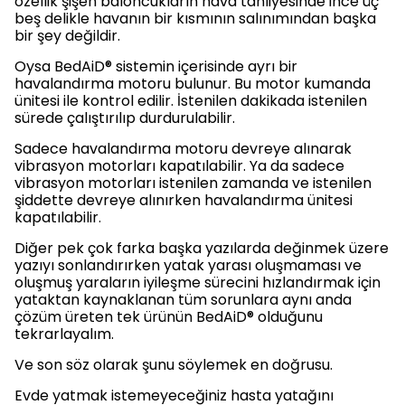
özellik şişen baloncukların hava tahliyesinde ince üç
beş delikle havanın bir kısmının salınımından başka
bir şey değildir.
Oysa BedAiD® sistemin içerisinde ayrı bir
havalandırma motoru bulunur. Bu motor kumanda
ünitesi ile kontrol edilir. İstenilen dakikada istenilen
sürede çalıştırılıp durdurulabilir.
Sadece havalandırma motoru devreye alınarak
vibrasyon motorları kapatılabilir. Ya da sadece
vibrasyon motorları istenilen zamanda ve istenilen
şiddette devreye alınırken havalandırma ünitesi
kapatılabilir.
Diğer pek çok farka başka yazılarda değinmek üzere
yazıyı sonlandırırken yatak yarası oluşmaması ve
oluşmuş yaraların iyileşme sürecini hızlandırmak için
yataktan kaynaklanan tüm sorunlara aynı anda
çözüm üreten tek ürünün BedAiD® olduğunu
tekrarlayalım.
Ve son söz olarak şunu söylemek en doğrusu.
Evde yatmak istemeyeceğiniz hasta yatağını