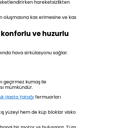
reketlendirirken hareketsizlikten
em oluşmasına kas erimesine ve kas
 konforlu ve huzurlu
ında hava sirkülasyonu sağlar.
ıvı geçirmez kumaş ile
ması mümkündür.
k Hasta Yatağı
fermuarları
ış yüzeyi hem de küp bloklar visko
erhangi bir motor vs bulunmaz. Tüm