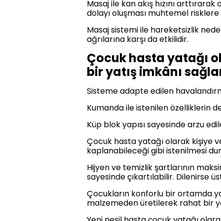
Masaj ile kan akış hızını arttırarak
dolayı oluşması muhtemel risklere
Masaj sistemi ile hareketsizlik n
ağrılarına karşı da etkilidir.
Çocuk hasta yatağı ol
bir yatış imkânı sağla
Sisteme adapte edilen havalandırm
Kumanda ile istenilen özelliklerin 
Küp blok yapısı sayesinde arzu edil
Çocuk hasta yatağı olarak kişiye ve 
kaplanabileceği gibi istenilmesi d
Hijyen ve temizlik şartlarının maks
sayesinde çıkartılabilir. Dilenirse ü
Çocukların konforlu bir ortamda ya
malzemeden üretilerek rahat bir ya
Yeni nesil hasta çocuk yatağı olar