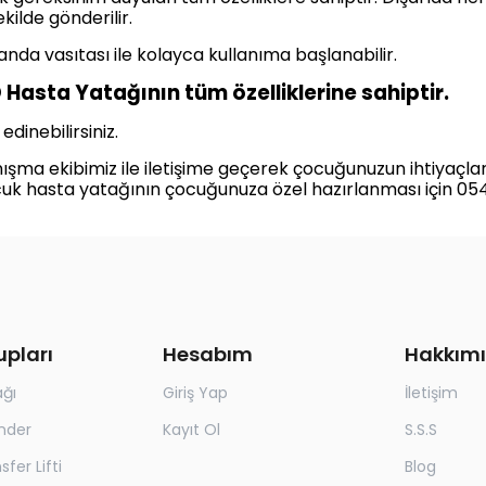
ilde gönderilir.
nda vasıtası ile kolayca kullanıma başlanabilir.
Hasta Yatağının tüm özelliklerine sahiptir.
 edinebilirsiniz.
ışma ekibimiz ile iletişime geçerek çocuğunuzun ihtiyaçlar
cuk hasta yatağının çocuğunuza özel hazırlanması için 0
upları
Hesabım
Hakkım
ağı
Giriş Yap
İletişim
nder
Kayıt Ol
S.S.S
fer Lifti
Blog