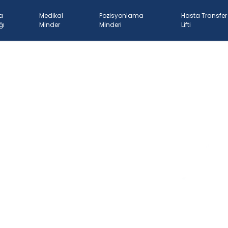
a
Medikal
Pozisyonlama
Hasta Transfer
ğı
Minder
Minderi
Lifti