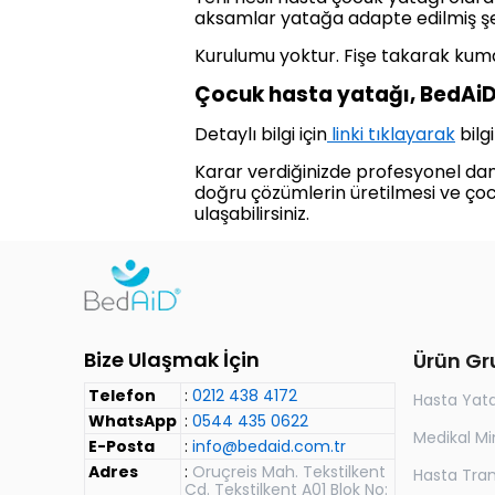
aksamlar yatağa adapte edilmiş şek
Kurulumu yoktur. Fişe takarak kuma
Çocuk hasta yatağı, BedAiD 
Detaylı bilgi için
linki tıklayarak
bilgi
Karar verdiğinizde profesyonel dan
doğru çözümlerin üretilmesi ve ço
ulaşabilirsiniz.
Bize Ulaşmak İçin
Ürün Gr
Telefon
:
0212 438 4172
Hasta Yat
WhatsApp
:
0544 435 0622
Medikal Mi
E-Posta
:
info@bedaid.com.tr
Adres
:
Oruçreis Mah. Tekstilkent
Hasta Trans
Cd. Tekstilkent A01 Blok No: