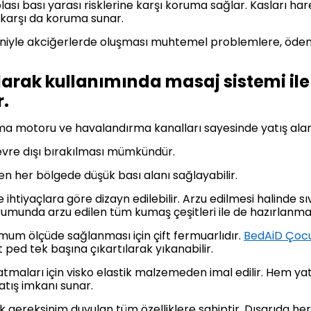
 olası bası yarası risklerine karşı koruma sağlar. Kasları ha
 karşı da koruma sunar.
edeniyle akciğerlerde oluşması muhtemel problemlere, öd
arak kullanımında masaj sistemi ile
r.
a motoru ve havalandırma kanalları sayesinde yatış alan
devre dışı bırakılması mümkündür.
en her bölgede düşük bası alanı sağlayabilir.
ihtiyaçlara göre dizayn edilebilir. Arzu edilmesi halinde s
urumunda arzu edilen tüm kumaş çeşitleri ile de hazırlan
imum ölçüde sağlanması için çift fermuarlıdır.
BedAiD Çocu
st ped tek başına çıkartılarak yıkanabilir.
tmaları için visko elastik malzemeden imal edilir. Hem yat
tış imkanı sunar.
ak gereksinim duyulan tüm özelliklere sahiptir. Dışarıda h